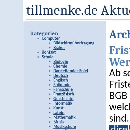
tillmenke.de Aktu
Arch
Kategorien
Computer
Bildschirmübertragung
Fri
Braker
Kontakt
Schule
Wer
Biologie
Chemie
Ab s
Darstellendes Spiel
Deutsch
Englisch
Fris
Erdkunde
Fahrschule
BGB 
Französisch
Geschichte
Informatik
welc
Kunst
Latein
sind.
Mathematik
Musik
Musikschule