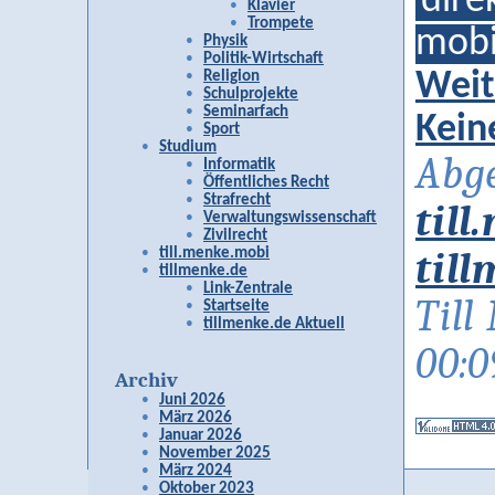
dire
Klavier
Trompete
mobi
Physik
Politik-Wirtschaft
Weit
Religion
Schulprojekte
Seminarfach
Kein
Sport
Studium
Abge
Informatik
Öffentliches Recht
Strafrecht
til
Verwaltungswissenschaft
Zivilrecht
til
till.menke.mobi
tillmenke.de
Link-Zentrale
Till
Startseite
tillmenke.de Aktuell
00:0
Archiv
Juni 2026
März 2026
Januar 2026
November 2025
März 2024
Oktober 2023