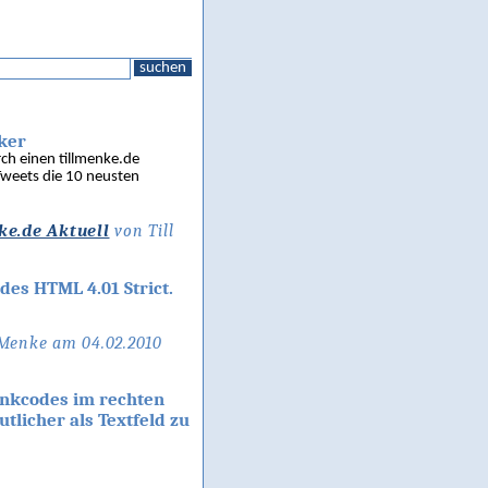
suchen
cker
rch einen tillmenke.de
 Tweets die 10 neusten
ke.de Aktuell
von Till
des HTML 4.01 Strict.
 Menke am 04.02.2010
inkcodes im rechten
tlicher als Textfeld zu