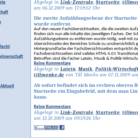
Abgelegt in
Link-Zentrale
,
Startseite
,
tillme
ete
am 06.12.2009 um 17:59:52 Uhr
chaft
Die zweite Aufzählungsebene der Startseite
e
wurde entfernt.
Auf den neuen Fachübersichtseiten, die die zweiten Auf
finden sich nun alle Inhalte des jeweiligen Faches. Der Sch
Aufzählungsebene zu entfernen wurde nötig, weil mit 
übersichtsseite des Bereiches Schule zu unübersichtlich
 Recht
Hintergrundfarbe der Fachübersichtsseiten entspricht der
Fachübersichtsseiten sind valides HTML 4.01 Transitional
issenschaft
Betroffen sind die Fächer Latein, Musik & Politik-Wirtscha
Keine Kommentare
Abgelegt in
Latein
,
Musik
,
Politik-Wirtschaf
tillmenke.de
von Till Menke am 07.11.2009 um
Ab sofort befindet sich im rechten oberen 
 Aktuell
Startseite ein Eingabefeld, mit dem man Li
kann.
Keine Kommentare
Abgelegt in
Link-Zentrale
,
Startseite
,
tillme
am 12.10.2009 um 09:59:26 Uhr