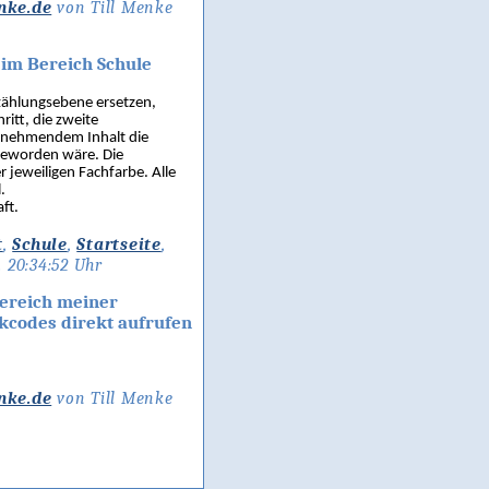
nke.de
von Till Menke
 im Bereich Schule
zählungsebene ersetzen,
ritt, die zweite
zunehmendem Inhalt die
 geworden wäre. Die
 jeweiligen Fachfarbe. Alle
.
ft.
t
,
Schule
,
Startseite
,
 20:34:52 Uhr
Bereich meiner
nkcodes direkt aufrufen
nke.de
von Till Menke