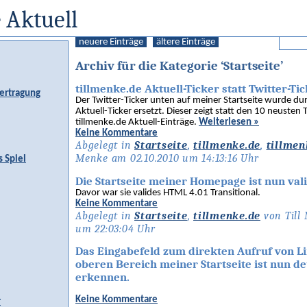
 Aktuell
neuere Einträge
ältere Einträge
Archiv für die Kategorie ‘Startseite’
tillmenke.de Aktuell-Ticker statt Twitter-Ti
ertragung
Der Twitter-Ticker unten auf meiner Startseite wurde du
Aktuell-Ticker ersetzt. Dieser zeigt statt den 10 neusten
tillmenke.de Aktuell-Einträge.
Weiterlesen »
Keine Kommentare
Abgelegt in
Startseite
,
tillmenke.de
,
tillmen
Menke am 02.10.2010 um 14:13:16 Uhr
s Spiel
Die Startseite meiner Homepage ist nun vali
Davor war sie valides HTML 4.01 Transitional.
Keine Kommentare
Abgelegt in
Startseite
,
tillmenke.de
von Till
um 22:03:04 Uhr
Das Eingabefeld zum direkten Aufruf von L
oberen Bereich meiner Startseite ist nun deu
erkennen.
Keine Kommentare
r