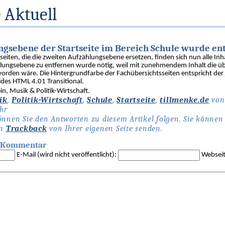
 Aktuell
ngsebene der Startseite im Bereich Schule wurde ent
iten, die die zweiten Aufzählungsebene ersetzen, finden sich nun alle Inha
ählungsebene zu entfernen wurde nötig, weil mit zunehmendem Inhalt die üb
orden wäre. Die Hintergrundfarbe der Fachübersichtsseiten entspricht der 
ides HTML 4.01 Transitional.
in, Musik & Politik-Wirtschaft.
ik
,
Politik-Wirtschaft
,
Schule
,
Startseite
,
tillmenke.de
von
hr
nnen Sie den Antworten zu diesem Artikel folgen. Sie könne
en
Trackback
von Ihrer eigenen Seite senden.
en Kommentar
E-Mail (wird nicht veröffentlicht):
Webseit