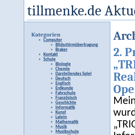
tillmenke.de Aktu
Arc
Kategorien
Computer
Bildschirmübertragung
2. 
Braker
Kontakt
Schule
„TRI
Biologie
Chemie
Rea
Darstellendes Spiel
Deutsch
Englisch
Ope
Erdkunde
Fahrschule
Französisch
Mein
Geschichte
Informatik
wurd
Kunst
Latein
„TRI
Mathematik
Musik
Musikschule