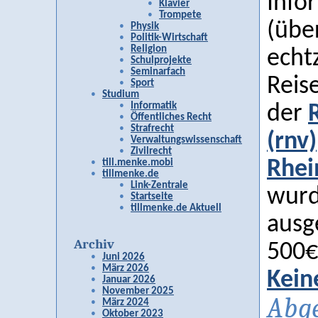
Info
Klavier
Trompete
(übe
Physik
Politik-Wirtschaft
Religion
echt
Schulprojekte
Seminarfach
Reis
Sport
Studium
Informatik
der
Öffentliches Recht
Strafrecht
(rnv)
Verwaltungswissenschaft
Zivilrecht
Rhei
till.menke.mobi
tillmenke.de
Link-Zentrale
wurd
Startseite
tillmenke.de Aktuell
ausge
Archiv
500€
Juni 2026
März 2026
Kein
Januar 2026
November 2025
Abge
März 2024
Oktober 2023