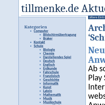
tillmenke.de Aktu
ältere Eint
Arch
Kategorien
Computer
‘Sch
Bildschirmübertragung
Braker
Kontakt
Schule
Neu
Biologie
Chemie
Anw
Darstellendes Spiel
Deutsch
Englisch
Ab s
Erdkunde
Fahrschule
Play
Französisch
Geschichte
Informatik
Inte
Kunst
Latein
webs
Mathematik
Musik
Musikschule