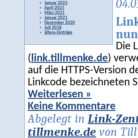
04.0
Januar 2023
April 2021
März 2021
Lin
Januar 2021
Dezember 2020
Juli 2018
nun
ältere Einträge
Die L
(
link.tillmenke.de
) verw
auf die HTTPS-Version 
Linkcode bezeichneten S
Weiterlesen »
Keine Kommentare
Abgelegt in
Link-Zen
tillmenke.de
von Til