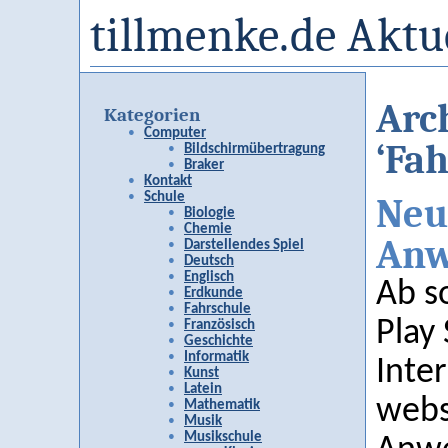
tillmenke.de Aktu
Arch
Kategorien
Computer
‘Fa
Bildschirmübertragung
Braker
Kontakt
Schule
Neu
Biologie
Chemie
Anw
Darstellendes Spiel
Deutsch
Englisch
Ab s
Erdkunde
Fahrschule
Play
Französisch
Geschichte
Informatik
Inte
Kunst
Latein
webs
Mathematik
Musik
Musikschule