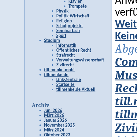
Anwe
Klavier
Trompete
verf
Physik
Politik-Wirtschaft
Religion
Weit
Schulprojekte
Seminarfach
Kein
Sport
Studium
Abge
Informatik
Öffentliches Recht
Strafrecht
Com
Verwaltungswissenschaft
Zivilrecht
till.menke.mobi
Mus
tillmenke.de
Link-Zentrale
Rec
Startseite
tillmenke.de Aktuell
til
Archiv
til
Juni 2026
März 2026
Januar 2026
Zivi
November 2025
März 2024
Oktober 2023