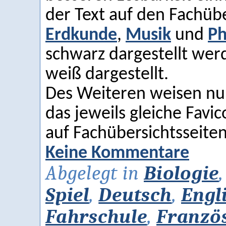
der Text auf den Fachübe
Erdkunde
,
Musik
und
Ph
schwarz dargestellt wer
weiß dargestellt.
Des Weiteren weisen nun
das jeweils gleiche Favi
auf Fachübersichtsseite
Keine Kommentare
Abgelegt in
Biologie
Spiel
,
Deutsch
,
Engl
Fahrschule
,
Franzö