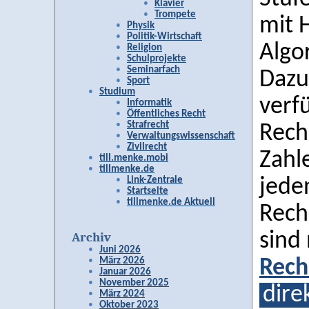
Klavier
Trompete
mit 
Physik
Politik-Wirtschaft
Algo
Religion
Schulprojekte
Seminarfach
Dazu
Sport
Studium
verf
Informatik
Öffentliches Recht
Strafrecht
Rech
Verwaltungswissenschaft
Zivilrecht
Zahl
till.menke.mobi
tillmenke.de
Link-Zentrale
jeden
Startseite
tillmenke.de Aktuell
Rech
sind
Archiv
Juni 2026
März 2026
Rech
Januar 2026
November 2025
dire
März 2024
Oktober 2023