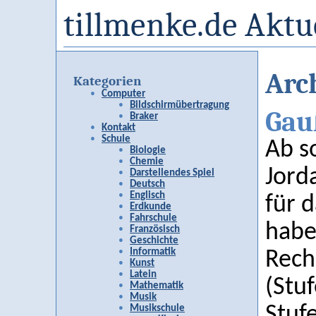
tillmenke.de Aktu
Arc
Kategorien
Computer
Bildschirmübertragung
Gau
Braker
Kontakt
Schule
Ab s
Biologie
Chemie
Jord
Darstellendes Spiel
Deutsch
Englisch
für 
Erdkunde
Fahrschule
habe
Französisch
Geschichte
Informatik
Rech
Kunst
Latein
(Stu
Mathematik
Musik
Stuf
Musikschule