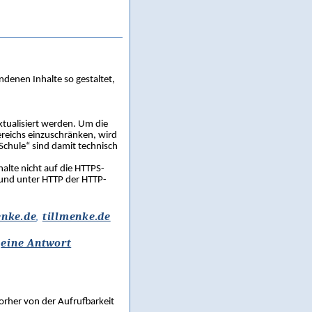
denen Inhalte so gestaltet,
ktualisiert werden. Um die
ereichs einzuschränken, wird
„Schule“ sind damit technisch
alte nicht auf die HTTPS-
 und unter HTTP der HTTP-
enke.de
,
tillmenke.de
n
eine Antwort
orher von der Aufrufbarkeit