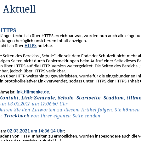
 Aktuell
 HTTPS
änger technisch über HTTPS erreichbar war, wurden nun auch alle eingebun
ldungen bezüglich unsicherem Inhalt anzeigen.
raktisch über
HTTPS
nutzbar.
eiten des Bereichs „Schule“, die seit dem Ende der Schulzeit nicht mehr a
brigen Seiten nicht durch Fehlermeldungen beim Aufruf einer Seite dieses B
en über HTTPS auf die HTTP-Version weitergeleitet. Die Seiten des Bereichs 
hbar, jedoch über HTTPS verlinkbar.
iten über HTTP weiterhin zu gewährleisten, wurde für die eingebundenen Inh
in protokollrelativer Link verwendet, sodass unter HTTPS der HTTPS-Inhalt
ahme ist
link.tillmenke.de
.
Kontakt
,
Link-Zentrale
,
Schule
,
Startseite
,
Studium
,
tillm
am 03.02.2017 um 17:06:50 Uhr
nnen Sie den Antworten zu diesem Artikel folgen. Sie könne
en
Trackback
von Ihrer eigenen Seite senden.
b am
02.03.2021 um 14:36:14 Uhr
:
ladens von HTTP-Inhalten zu ermöglichen, wurden insbesondere auch die v