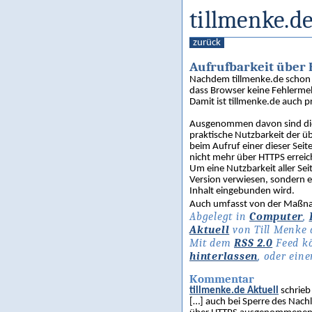
tillmenke.de
zurück
Aufrufbarkeit über
Nachdem tillmenke.de schon l
dass Browser keine Fehlerme
Damit ist tillmenke.de auch p
Ausgenommen davon sind die S
praktische Nutzbarkeit der ü
beim Aufruf einer dieser Seit
nicht mehr über HTTPS erreic
Um eine Nutzbarkeit aller Se
Version verwiesen, sondern e
Inhalt eingebunden wird.
Auch umfasst von der Maßn
Abgelegt in
Computer
,
Aktuell
von Till Menke 
Mit dem
RSS 2.0
Feed kö
hinterlassen
, oder ein
Kommentar
tillmenke.de Aktuell
schrie
[…] auch bei Sperre des Nach