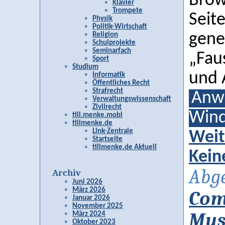
Brow
Klavier
Trompete
Seit
Physik
Politik-Wirtschaft
gene
Religion
Schulprojekte
Seminarfach
„Fau
Sport
Studium
und 
Informatik
Öffentliches Recht
Strafrecht
Anwe
Verwaltungswissenschaft
Zivilrecht
Wind
till.menke.mobi
tillmenke.de
Link-Zentrale
Weit
Startseite
tillmenke.de Aktuell
Kein
Abge
Archiv
Juni 2026
März 2026
Com
Januar 2026
November 2025
Mus
März 2024
Oktober 2023