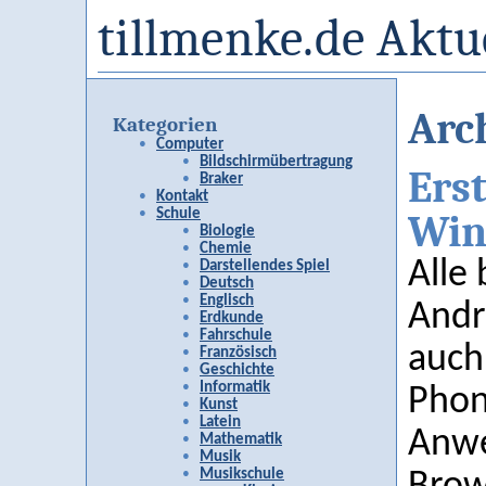
tillmenke.de Aktu
Arch
Kategorien
Computer
Bildschirmübertragung
Ers
Braker
Kontakt
Schule
Win
Biologie
Chemie
Alle 
Darstellendes Spiel
Deutsch
Englisch
Andr
Erdkunde
Fahrschule
auch
Französisch
Geschichte
Informatik
Phon
Kunst
Latein
Anwe
Mathematik
Musik
Musikschule