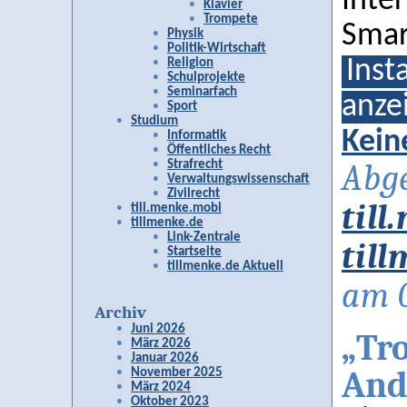
Inte
Klavier
Trompete
Smar
Physik
Politik-Wirtschaft
Inst
Religion
Schulprojekte
Seminarfach
anze
Sport
Studium
Kein
Informatik
Öffentliches Recht
Strafrecht
Abge
Verwaltungswissenschaft
Zivilrecht
til
till.menke.mobi
tillmenke.de
Link-Zentrale
til
Startseite
tillmenke.de Aktuell
am 0
Archiv
Juni 2026
„Tr
März 2026
Januar 2026
And
November 2025
März 2024
Oktober 2023