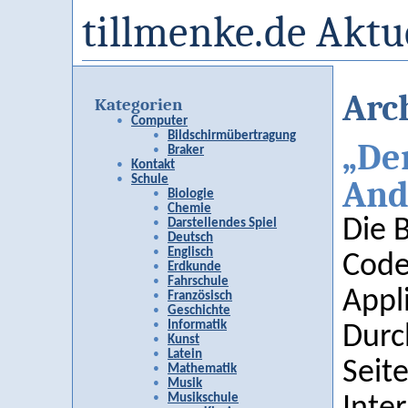
tillmenke.de Aktu
Arc
Kategorien
Computer
Bildschirmübertragung
„De
Braker
Kontakt
Schule
And
Biologie
Chemie
Die 
Darstellendes Spiel
Deutsch
Englisch
Code“
Erdkunde
Fahrschule
Appl
Französisch
Geschichte
Informatik
Durc
Kunst
Latein
Seit
Mathematik
Musik
Musikschule