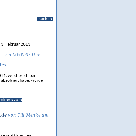
suchen
n 1. Februar 2011
11 um 00:00:37 Uhr
des
11, welches ich bei
 absolviert habe, wurde
zeichnis zum
.de
von Till Menke am
iebspraktikum bei