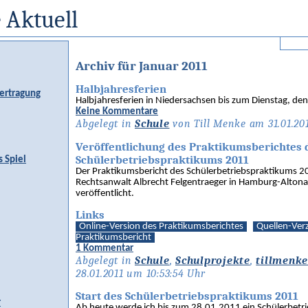
 Aktuell
Archiv für Januar 2011
Halbjahresferien
ertragung
Halbjahresferien in Niedersachsen bis zum Dienstag, de
Keine Kommentare
Abgelegt in
Schule
von Till Menke am 31.01.20
Veröffentlichung des Praktikumsberichtes 
Schülerbetriebspraktikums 2011
s Spiel
Der Praktikumsbericht des Schülerbetriebspraktikums 20
Rechtsanwalt Albrecht Felgentraeger in Hamburg-Altona
veröffentlicht.
Links
Online-Version des Praktikumsberichtes
Quellen-Ver
Praktikumsbericht
1 Kommentar
Abgelegt in
Schule
,
Schulprojekte
,
tillmenke
28.01.2011 um 10:53:54 Uhr
Start des Schülerbetriebspraktikums 2011
r
Ab heute werde ich bis zum 28.01.2011 ein Schülerbetr