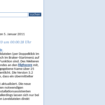
suchen
en 5. Januar 2011
10 um 00:00:18 Uhr
t.
ldateien (per Doppelklick im
auch im Braker-Startmenü auf
 Funktion sind. Des Weiteren
tandes an den
Highscore
mit,
ingegebene Name über 25
entlicht. Die Version 3.2
, dass ein übermittelter
 aktualisiert. Die neue
teien notwendigen
stallationsassistenten
allerdings lassen sich nur bei
en Leveldateien direkt