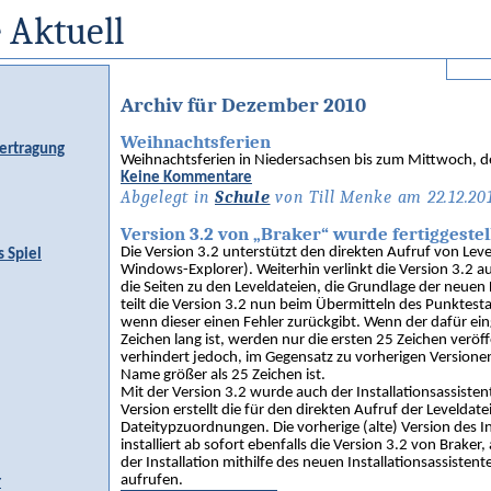
 Aktuell
Archiv für Dezember 2010
Weihnachtsferien
ertragung
Weihnachtsferien in Niedersachsen bis zum Mittwoch, d
Keine Kommentare
Abgelegt in
Schule
von Till Menke am 22.12.20
Version 3.2 von „Braker“ wurde fertiggestell
Die Version 3.2 unterstützt den direkten Aufruf von Leve
s Spiel
Windows-Explorer). Weiterhin verlinkt die Version 3.2 
die Seiten zu den Leveldateien, die Grundlage der neuen
teilt die Version 3.2 nun beim Übermitteln des Punktes
wenn dieser einen Fehler zurückgibt. Wenn der dafür e
Zeichen lang ist, werden nur die ersten 25 Zeichen veröff
verhindert jedoch, im Gegensatz zu vorherigen Versionen
Name größer als 25 Zeichen ist.
Mit der Version 3.2 wurde auch der Installationsassistent
Version erstellt die für den direkten Aufruf der Levelda
Dateitypzuordnungen. Die vorherige (alte) Version des In
installiert ab sofort ebenfalls die Version 3.2 von Braker, 
der Installation mithilfe des neuen Installationsassistent
aufrufen.
r