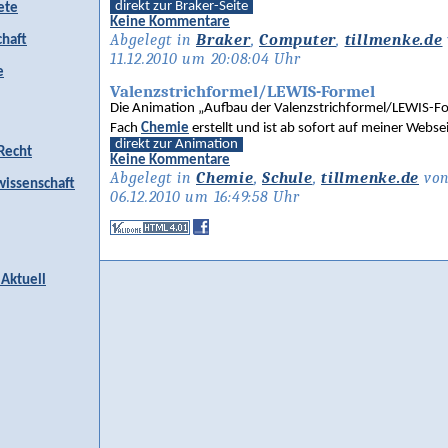
direkt zur Braker-Seite
ete
Keine Kommentare
Abgelegt in
Braker
,
Computer
,
tillmenke.de
chaft
11.12.2010 um 20:08:04 Uhr
e
Valenzstrichformel/LEWIS-Formel
Die Animation „Aufbau der Valenzstrichformel/LEWIS-Fo
Fach
Chemie
erstellt und ist ab sofort auf meiner Webse
direkt zur Animation
 Recht
Keine Kommentare
Abgelegt in
Chemie
,
Schule
,
tillmenke.de
von
issenschaft
06.12.2010 um 16:49:58 Uhr
 Aktuell