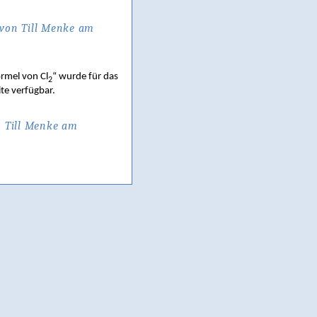
von Till Menke am
rmel von Cl
“ wurde für das
2
ite verfügbar.
 Till Menke am