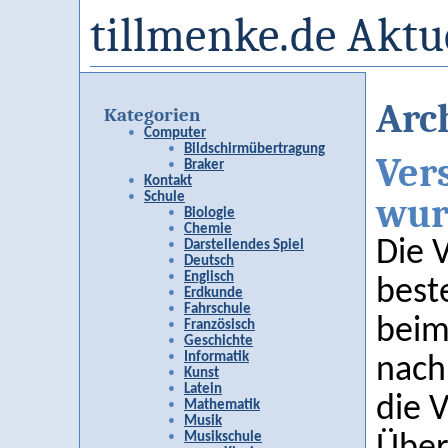
tillmenke.de Aktu
Arc
Kategorien
Computer
Bildschirmübertragung
Vers
Braker
Kontakt
Schule
wurd
Biologie
Chemie
Die V
Darstellendes Spiel
Deutsch
Englisch
best
Erdkunde
Fahrschule
beim
Französisch
Geschichte
Informatik
nach
Kunst
Latein
die 
Mathematik
Musik
Musikschule