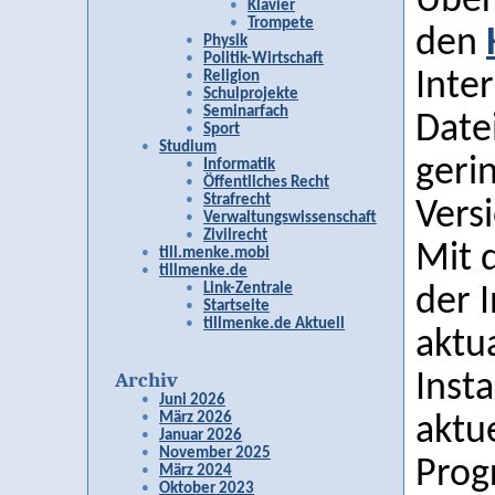
Über
Klavier
Trompete
den
Physik
Politik-Wirtschaft
Inte
Religion
Schulprojekte
Seminarfach
Datei
Sport
Studium
gerin
Informatik
Öffentliches Recht
Strafrecht
Versi
Verwaltungswissenschaft
Zivilrecht
Mit 
till.menke.mobi
tillmenke.de
Link-Zentrale
der I
Startseite
tillmenke.de Aktuell
aktua
Archiv
Insta
Juni 2026
März 2026
aktu
Januar 2026
November 2025
Prog
März 2024
Oktober 2023