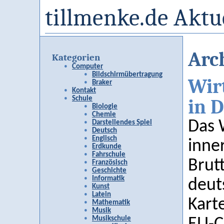
tillmenke.de Aktu
Arch
Kategorien
Computer
Bildschirmübertragung
Wir
Braker
Kontakt
Schule
in 
Biologie
Chemie
Das 
Darstellendes Spiel
Deutsch
Englisch
inne
Erdkunde
Fahrschule
Brut
Französisch
Geschichte
Informatik
deut
Kunst
Latein
Karte
Mathematik
Musik
Musikschule