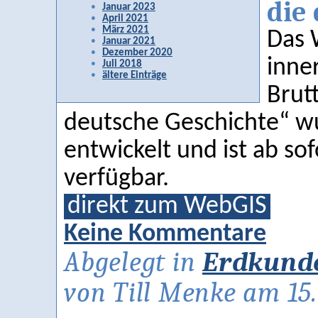
die
Januar 2023
April 2021
März 2021
Das 
Januar 2021
Dezember 2020
inne
Juli 2018
ältere Einträge
Brut
deutsche Geschichte“ w
entwickelt und ist ab so
verfügbar.
direkt zum WebGIS
Keine Kommentare
Abgelegt in
Erdkund
von Till Menke am 15.