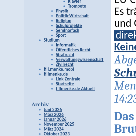
EU-C
Klavier
Trompete
Es tr
Physik
Politik-Wirtschaft
und 
Religion
Schulprojekte
Seminarfach
dire
Sport
Studium
Kein
Informatik
Öffentliches Recht
Strafrecht
Abge
Verwaltungswissenschaft
Zivilrecht
Sch
till.menke.mobi
tillmenke.de
Link-Zentrale
Men
Startseite
tillmenke.de Aktuell
14:2
Archiv
Juni 2026
Das
März 2026
Januar 2026
Bru
November 2025
März 2024
Oktober 2023