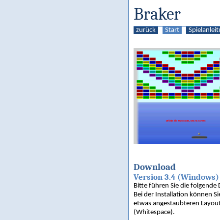
Braker
zurück
Start
Spielanlei
Download
Version 3.4 (Windows)
Bitte führen Sie die folgende
Bei der Installation können
etwas angestaubteren Layout 
(Whitespace).