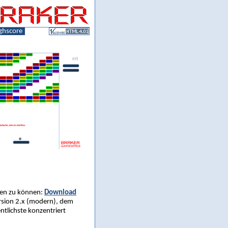
ghscore
eren zu können:
Download
rsion 2.x (modern), dem
ntlichste konzentriert