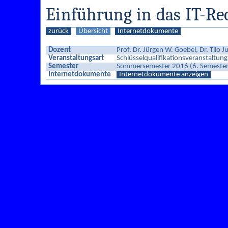
Einführung in das IT-Rec
zurück
Übersicht
Internetdokumente
Dozent
Prof. Dr. Jürgen W. Goebel, Dr. Tilo J
Veranstaltungsart
Schlüsselqualifikationsveranstaltun
Semester
Sommersemester 2016 (6. Semester
Internetdokumente
Internetdokumente anzeigen