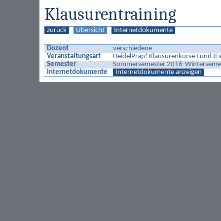
Klausurentraining
zurück
Übersicht
Internetdokumente
Dozent
verschiedene
Veranstaltungsart
HeidelPräp! Klausurenkurse I und I
Semester
Sommersemester 2016-Wintersemest
Internetdokumente
Internetdokumente anzeigen