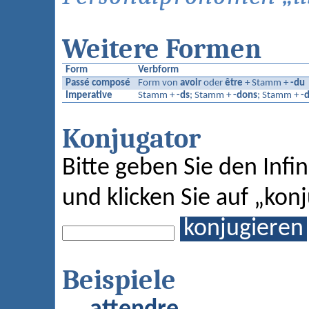
Weitere Formen
Form
Verbform
Passé composé
Form von
avoir
oder
être
+ Stamm +
-du
Imperative
Stamm +
-ds
; Stamm +
-dons
; Stamm +
-
Konjugator
Bitte geben Sie den Infin
und klicken Sie auf „kon
konjugieren
Beispiele