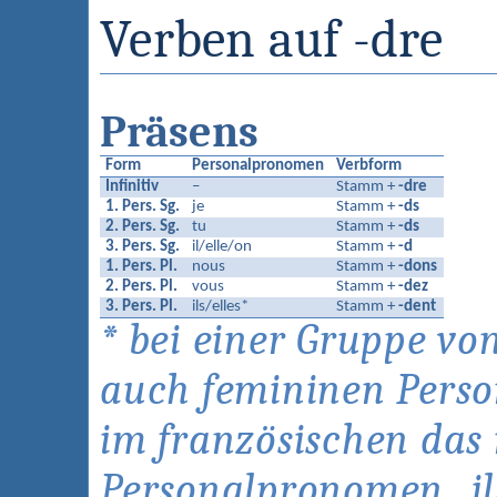
Verben auf -dre
Präsens
Form
Personalpronomen
Verbform
Infinitiv
–
Stamm +
-dre
1. Pers. Sg.
je
Stamm +
-ds
2. Pers. Sg.
tu
Stamm +
-ds
3. Pers. Sg.
il/elle/on
Stamm +
-d
1. Pers. Pl.
nous
Stamm +
-dons
2. Pers. Pl.
vous
Stamm +
-dez
3. Pers. Pl.
ils/elles*
Stamm +
-dent
* bei einer Gruppe vo
auch femininen Persone
im französischen das
Personalpronomen „il