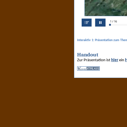
Interaktiv 1: Präsentation zum The
Handout
Zur Präsentation ist
hier
ein