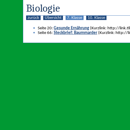
Biologie
zurück
Übersicht
7. Klasse
10. Klasse
Seite 20:
Gesunde Ernährung
(Kurzlink: http://link.
Seite 66:
Steckbrief: Baummarder
(Kurzlink: http://